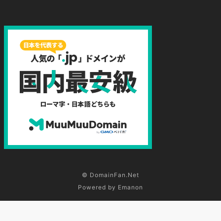
©
DomainFan.Net
Powered by
Emanon